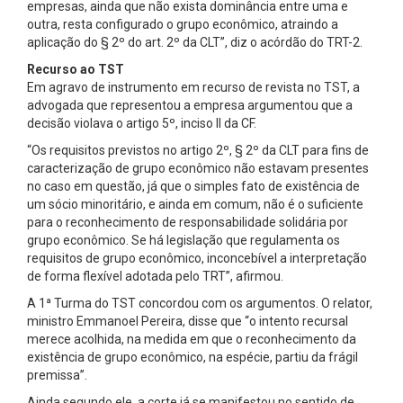
empresas, ainda que não exista dominância entre uma e
outra, resta configurado o grupo econômico, atraindo a
aplicação do § 2º do art. 2º da CLT”, diz o acórdão do TRT-2.
Recurso ao TST
Em agravo de instrumento em recurso de revista no TST, a
advogada que representou a empresa argumentou que a
decisão violava o artigo 5º, inciso II da CF.
“Os requisitos previstos no artigo 2º, § 2º da CLT para fins de
caracterização de grupo econômico não estavam presentes
no caso em questão, já que o simples fato de existência de
um sócio minoritário, e ainda em comum, não é o suficiente
para o reconhecimento de responsabilidade solidária por
grupo econômico. Se há legislação que regulamenta os
requisitos de grupo econômico, inconcebível a interpretação
de forma flexível adotada pelo TRT”, afirmou.
A 1ª Turma do TST concordou com os argumentos. O relator,
ministro Emmanoel Pereira, disse que “o intento recursal
merece acolhida, na medida em que o reconhecimento da
existência de grupo econômico, na espécie, partiu da frágil
premissa”.
Ainda segundo ele, a corte já se manifestou no sentido de