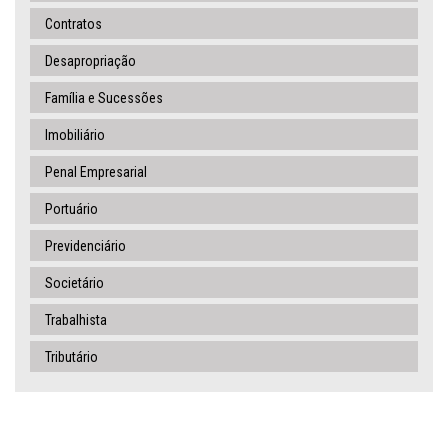
Contratos
Desapropriação
Família e Sucessões
Imobiliário
Penal Empresarial
Portuário
Previdenciário
Societário
Trabalhista
Tributário