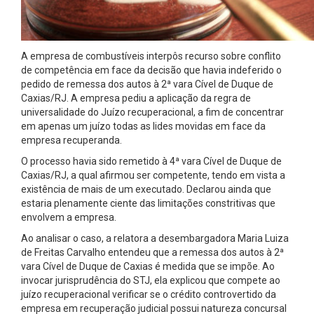
A empresa de combustíveis interpôs recurso sobre conflito
de competência em face da decisão que havia indeferido o
pedido de remessa dos autos à 2ª vara Cível de Duque de
Caxias/RJ. A empresa pediu a aplicação da regra de
universalidade do Juízo recuperacional, a fim de concentrar
em apenas um juízo todas as lides movidas em face da
empresa recuperanda.
O processo havia sido remetido à 4ª vara Cível de Duque de
Caxias/RJ, a qual afirmou ser competente, tendo em vista a
existência de mais de um executado. Declarou ainda que
estaria plenamente ciente das limitações constritivas que
envolvem a empresa.
Ao analisar o caso, a relatora a desembargadora Maria Luiza
de Freitas Carvalho entendeu que a remessa dos autos à 2ª
vara Cível de Duque de Caxias é medida que se impõe. Ao
invocar jurisprudência do STJ, ela explicou que compete ao
juízo recuperacional verificar se o crédito controvertido da
empresa em recuperação judicial possui natureza concursal