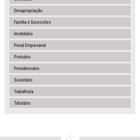
Desapropriação
Família e Sucessões
Imobiliário
Penal Empresarial
Portuário
Previdenciário
Societário
Trabalhista
Tributário