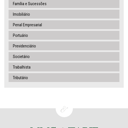
Família e Sucessões
Imobiliário
Penal Empresarial
Portuário
Previdenciário
Societário
Trabalhista
Tributário