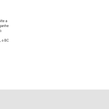
lte a
 ganhe
o.
, o BC