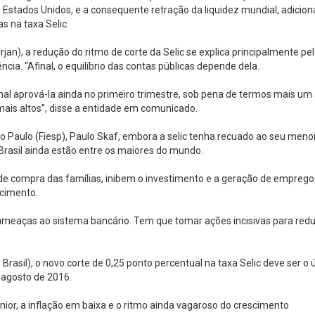
s Estados Unidos, e a consequente retração da liquidez mundial, adicio
s na taxa Selic.
rjan), a redução do ritmo de corte da Selic se explica principalmente pe
ia. “Afinal, o equilíbrio das contas públicas depende dela.
nal aprová-la ainda no primeiro trimestre, sob pena de termos mais um
mais altos”, disse a entidade em comunicado.
o Paulo (Fiesp), Paulo Skaf, embora a selic tenha recuado ao seu menor
o Brasil ainda estão entre os maiores do mundo.
 de compra das famílias, inibem o investimento e a geração de emprego
scimento.
r ameaças ao sistema bancário. Tem que tomar ações incisivas para redu
Brasil), o novo corte de 0,25 ponto percentual na taxa Selic deve ser o 
m agosto de 2016.
nior, a inflação em baixa e o ritmo ainda vagaroso do crescimento