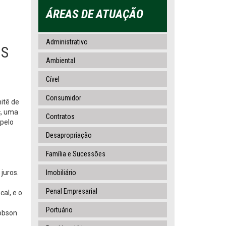
ÁREAS DE ATUAÇÃO
Administrativo
OS
Ambiental
Cível
Consumidor
itê de
c, uma
Contratos
 pelo
Desapropriação
Família e Sucessões
juros.
Imobiliário
Penal Empresarial
al, e o
Portuário
Robson