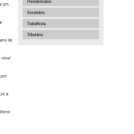
Previdenciário
na um
Societário
la
Trabalhista
Tributário
 ano de
 nível
 por
zir a
último