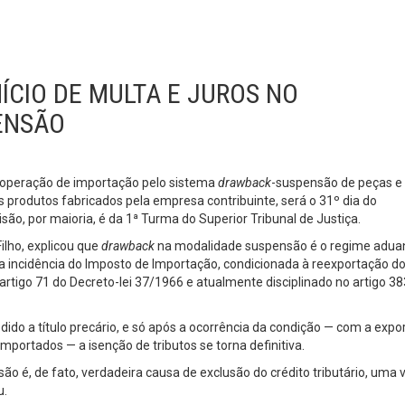
NÍCIO DE MULTA E JUROS NO
ENSÃO
em operação de importação pelo sistema
drawback
-suspensão de peças e
 produtos fabricados pela empresa contribuinte, será o 31º dia do
o, por maioria, é da 1ª Turma do Superior Tribunal de Justiça.
ilho, explicou que
drawback
na modalidade suspensão é o regime adua
a incidência do Imposto de Importação, condicionada à reexportação d
rtigo 71 do Decreto-lei 37/1966 e atualmente disciplinado no artigo 38
dido a título precário, e só após a ocorrência da condição — com a expo
mportados — a isenção de tributos se torna definitiva.
 é, de fato, verdadeira causa de exclusão do crédito tributário, uma 
u.