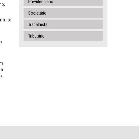
Previdenciário
no,
Societário
ntuito
Trabalhista
Tributário
á
em
da
ou.