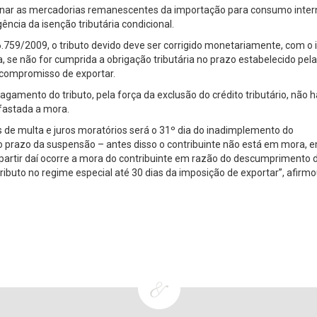
tinar as mercadorias remanescentes da importação para consumo inter
ência da isenção tributária condicional.
.759/2009, o tributo devido deve ser corrigido monetariamente, com o i
se não for cumprida a obrigação tributária no prazo estabelecido pela
o compromisso de exportar.
agamento do tributo, pela força da exclusão do crédito tributário, não h
afastada a mora.
ns de multa e juros moratórios será o 31º dia do inadimplemento do
o prazo da suspensão – antes disso o contribuinte não está em mora, 
 partir daí ocorre a mora do contribuinte em razão do descumprimento 
ributo no regime especial até 30 dias da imposição de exportar”, afirm