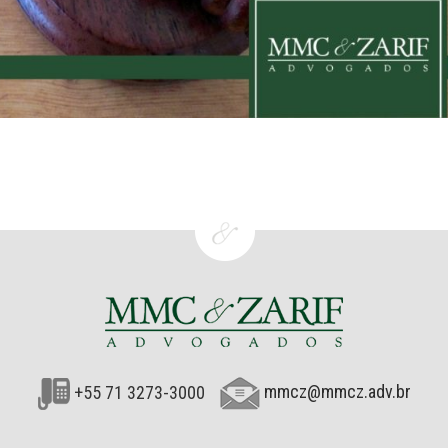
+55 71 3273-3000
mmcz@mmcz.adv.br