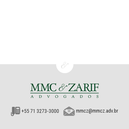
+55 71 3273-3000
mmcz@mmcz.adv.br