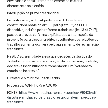
envolvidas e decidiu remeter o exame da matéria
diretamente ao plenário.
Interrupção de prazo prescricional
Em outra ação, a Consif pede que o STF declare a
constitucionalidade do art. 11, parágrafo 3º, da CLT. O
dispositivo, incluído pela reforma trabalhista (lei 13.467/17),
passou a prever, de forma explícita, que a interrupção da
prescrição para discutir créditos resultantes das relações de
trabalho somente ocorrerá pelo ajuizamento de reclamação
trabalhista.
Na ADC 86, a entidade alega que decisões da Justiça do
Trabalho têm afastado a aplicação da norma sem, contudo,
declará-la inconstitucional, fomentando um “verdadeiro
estado de incerteza”.
O relator é o ministro Edson Fachin.
Processos: ADPF 1.075 e ADC 86
FONTE:
https://www.migalhas.com.br/quentes/390436/stf-
discutira-ampliacao-de-prazo-prescricional-em-execucao-
trabalhista