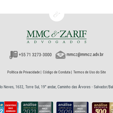
+55 71 3273-3000
mmcz@mmcz.adv.br
Política de Privacidade
|
Código de Conduta
|
Termos de Uso do Site
o Neves, 1632, Torre Sul, 19° andar, Caminho das Árvores - Salvador/B