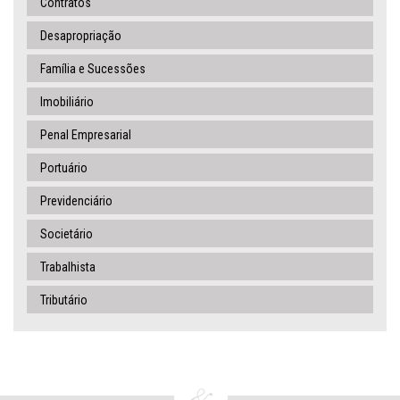
Contratos
Desapropriação
Família e Sucessões
Imobiliário
Penal Empresarial
Portuário
Previdenciário
Societário
Trabalhista
Tributário