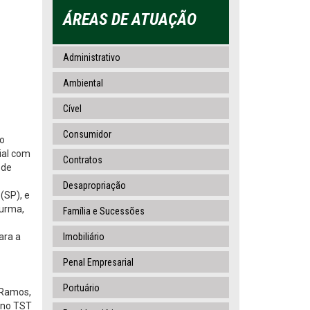
ÁREAS DE ATUAÇÃO
Administrativo
Ambiental
Cível
Consumidor
do
ial com
Contratos
 de
Desapropriação
(SP), e
Turma,
Família e Sucessões
ara a
Imobiliário
Penal Empresarial
Portuário
 Ramos,
a no TST