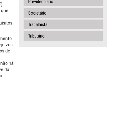
Previdenciário
F)
, que
Societário
uisitos
Trabalhista
Tributário
imento
ejuízos
ios de
 não há
ve da
do