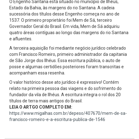
O Engenho Santana está situado no município de Ilhéus,
Estado da Bahia, às margens do rio Santana. A cadeia
sucessória dos títulos desse Engenho começa no ano de
1537. O primeiro proprietário foi Mem de Sá, terceiro
Governador Geral do Brasil. Em vida, Mem de Sá adquiriu
quatro áreas contíguas ao longo das margens do rio Santana
e afluentes.
A terceira aquisição foi mediante negócio jurídico celebrado
com Francisco Romeiro, primeiro administrador da capitania
de São Jorge dos Ilhéus. Essa escritura pública, o auto de
posse e algumas certidões posteriores foram transcritas e
acompanham essa resenha.
O valor histórico desse ato jurídico é expressivo! Contém
relato na primeira pessoa das viagens e do sofrimento do
fundador da vila de Ilhéus. A escritura integra o rol dos 20
títulos de terra mais antigos do Brasil.
LEIA O ARTGO COMPLETO EM:
https://www.migalhas.com.br/depeso/407670/mem-de-sa-
francisco-romeiro-e-a-escritura-publica-de-1546