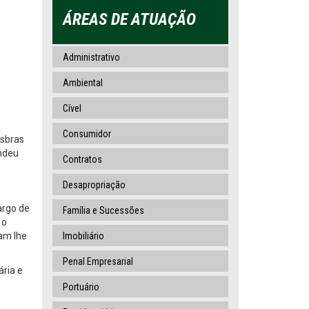
ÁREAS DE ATUAÇÃO
Administrativo
Ambiental
Cível
Consumidor
asbras
endeu
Contratos
Desapropriação
argo de
Família e Sucessões
 o
iam lhe
Imobiliário
Penal Empresarial
ária e
Portuário