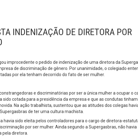
TA INDENIZAÇÃO DE DIRETORA POR
O
lgou improcedente o pedido de indenização de uma diretora da Superg
empresa de discriminação de gênero. Por unanimidade, o colegiado ent
tadas por ela tenham decorrido do fato de ser mulher.
onstrangedoras e discriminatórias por ser a única mulher a ocupar o c
a sido cotada para a presidência da empresa e que as condutas tinham
omovida. Na ação trabalhista, sustentou que as atitudes dos colegas hav
 Supergasbras de ter uma cultura machista.
via sido eleita pelos controladores para o cargo de diretora-estatut
iscriminação por ser mulher. Ainda segundo a Supergasbras, não havia
 pela diretora.