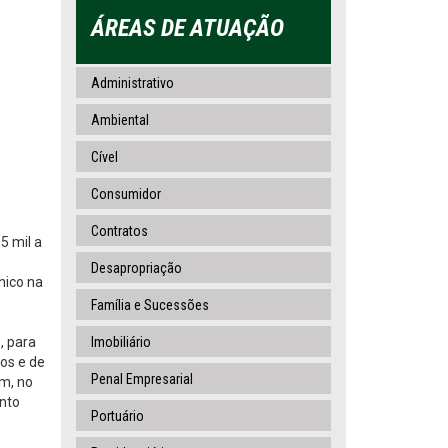
ÁREAS DE ATUAÇÃO
Administrativo
Ambiental
Cível
Consumidor
Contratos
5 mil a
Desapropriação
nico na
Família e Sucessões
, para
Imobiliário
cos e de
Penal Empresarial
ém, no
ento
Portuário