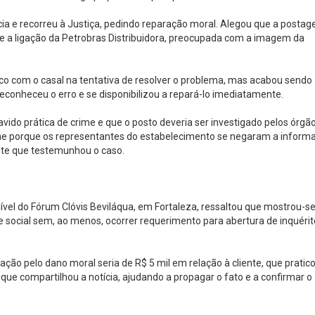
ncia e recorreu à Justiça, pedindo reparação moral. Alegou que a posta
ve a ligação da Petrobras Distribuidora, preocupada com a imagem da
ico com o casal na tentativa de resolver o problema, mas acabou sendo
econheceu o erro e se disponibilizou a repará-lo imediatamente.
vido prática de crime e que o posto deveria ser investigado pelos órgã
me porque os representantes do estabelecimento se negaram a informa
nte que testemunhou o caso.
 Cível do Fórum Clóvis Beviláqua, em Fortaleza, ressaltou que mostrou-s
e social sem, ao menos, ocorrer requerimento para abertura de inquérit
ação pelo dano moral seria de R$ 5 mil em relação à cliente, que pratic
, que compartilhou a notícia, ajudando a propagar o fato e a confirmar o