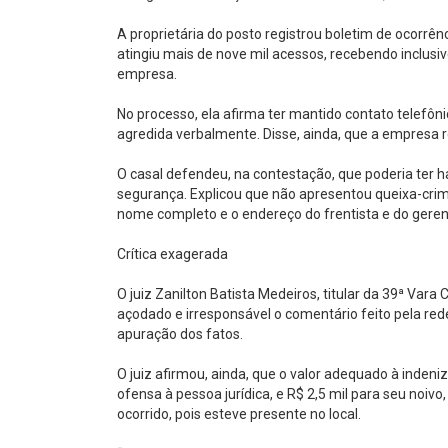
A proprietária do posto registrou boletim de ocorrê
atingiu mais de nove mil acessos, recebendo inclusi
empresa.
No processo, ela afirma ter mantido contato telefôn
agredida verbalmente. Disse, ainda, que a empresa r
O casal defendeu, na contestação, que poderia ter ha
segurança. Explicou que não apresentou queixa-cri
nome completo e o endereço do frentista e do gere
Crítica exagerada
O juiz Zanilton Batista Medeiros, titular da 39ª Vara
açodado e irresponsável o comentário feito pela red
apuração dos fatos.
O juiz afirmou, ainda, que o valor adequado à indeniz
ofensa à pessoa jurídica, e R$ 2,5 mil para seu noivo
ocorrido, pois esteve presente no local.