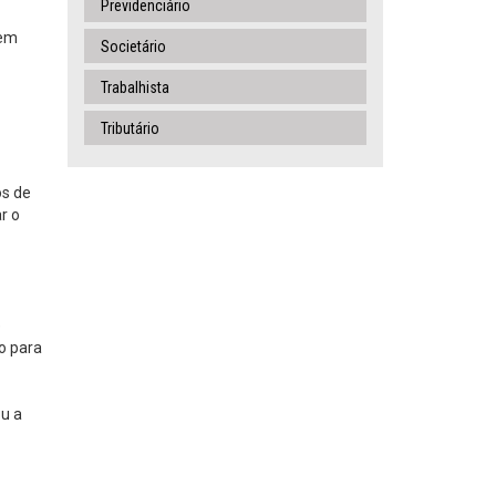
Previdenciário
gem
Societário
Trabalhista
Tributário
os de
r o
e
o para
ou a