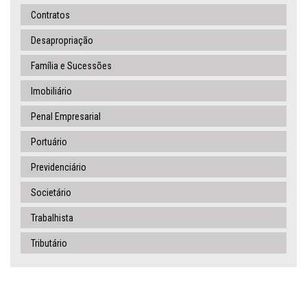
Contratos
Desapropriação
Família e Sucessões
Imobiliário
Penal Empresarial
Portuário
Previdenciário
Societário
Trabalhista
Tributário