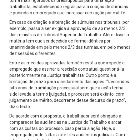
torna mais rigorosos os pressupostos para uma ação
trabalhista, estabelecendo regras para a criação de súmulas
e punindo o empregado que ingressar com ação por má-fé.
Em caso de criação e alteração de súmulas nos tribunais, por
exemplo, passa a ser exigida a aprovação de ao menos 2/3
dos ministros do Tribunal Superior do Trabalho. Além disso, a
matéria tem que ser decidida de forma idêntica por
unanimidade em pelo menos 2/3 das turmas, em pelo menos
dez sessões diferentes.
Entre as medidas aprovadas também está a que impede o
empregado que assinar a rescisão contratual questioná-la
posteriormente na Justiça trabalhista. Outro ponto é a
limitação de prazo para o andamento das ações. “Decorridos
oito anos de tramitação processual sem que a ação tenha
sido levada a termo [julgada], o processo será extinto, com
julgamento de mérito, decorrente desse decurso de prazo”,
diz o texto.
De acordo com a proposta, o trabalhador será obrigado a
comparecer às audiências na Justiça do Trabalho e arcar
com as custas do processo, caso perca a ação. Hoje, o
empregado pode faltar a até três audiências judiciais. Com