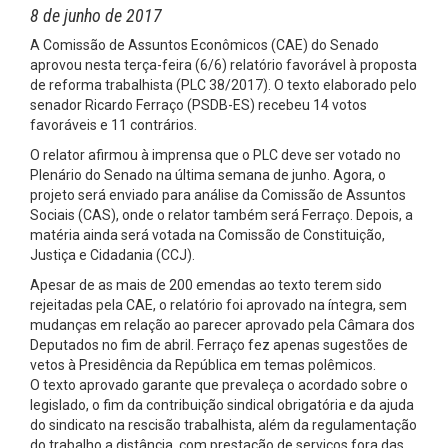
8 de junho de 2017
A Comissão de Assuntos Econômicos (CAE) do Senado
aprovou nesta terça-feira (6/6) relatório favorável à proposta
de reforma trabalhista (PLC 38/2017). O texto elaborado pelo
senador Ricardo Ferraço (PSDB-ES) recebeu 14 votos
favoráveis e 11 contrários.
O relator afirmou à imprensa que o PLC deve ser votado no
Plenário do Senado na última semana de junho. Agora, o
projeto será enviado para análise da Comissão de Assuntos
Sociais (CAS), onde o relator também será Ferraço. Depois, a
matéria ainda será votada na Comissão de Constituição,
Justiça e Cidadania (CCJ).
Apesar de as mais de 200 emendas ao texto terem sido
rejeitadas pela CAE, o relatório foi aprovado na íntegra, sem
mudanças em relação ao parecer aprovado pela Câmara dos
Deputados no fim de abril. Ferraço fez apenas sugestões de
vetos à Presidência da República em temas polêmicos.
O texto aprovado garante que prevaleça o acordado sobre o
legislado, o fim da contribuição sindical obrigatória e da ajuda
do sindicato na rescisão trabalhista, além da regulamentação
do trabalho a distância, com prestação de serviços fora das