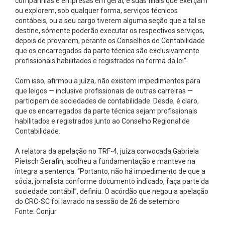
companhias e empresas em geral, e suas filiais que exerçam
ou explorem, sob qualquer forma, serviços técnicos
contábeis, ou a seu cargo tiverem alguma seção que a tal se
destine, sómente poderão executar os respectivos serviços,
depois de provarem, perante os Conselhos de Contabilidade
que os encarregados da parte técnica são exclusivamente
profissionais habilitados e registrados na forma da lei’’.
Com isso, afirmou a juíza, não existem impedimentos para
que leigos — inclusive profissionais de outras carreiras —
participem de sociedades de contabilidade. Desde, é claro,
que os encarregados da parte técnica sejam profissionais
habilitados e registrados junto ao Conselho Regional de
Contabilidade.
A relatora da apelação no TRF-4, juíza convocada Gabriela
Pietsch Serafin, acolheu a fundamentação e manteve na
íntegra a sentença. ‘‘Portanto, não há impedimento de que a
sócia, jornalista conforme documento indicado, faça parte da
sociedade contábil’’, definiu. O acórdão que negou a apelação
do CRC-SC foi lavrado na sessão de 26 de setembro
Fonte: Conjur