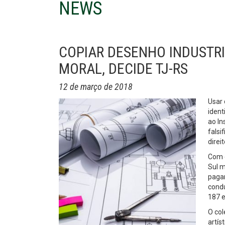
NEWS
COPIAR DESENHO INDUSTR
MORAL, DECIDE TJ-RS
12 de março de 2018
Usar 
ident
ao In
falsi
direi
Com e
Sul 
pagar
condu
187 e
O col
artís