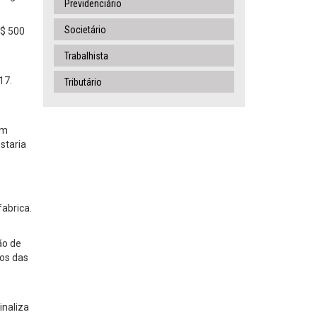
Previdenciário
Societário
R$ 500
Trabalhista
17.
Tributário
em
staria
fabrica.
ão de
ios das
inaliza