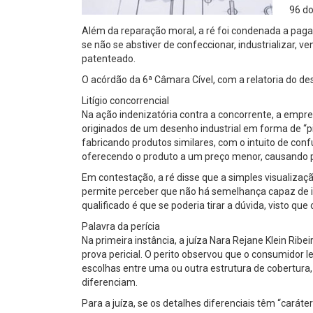
96 do
Além da reparação moral, a ré foi condenada a pagar
se não se abstiver de confeccionar, industrializar, v
patenteado.
O acórdão da 6ª Câmara Cível, com a relatoria do 
Litígio concorrencial
Na ação indenizatória contra a concorrente, a empr
originados de um desenho industrial em forma de “pi
fabricando produtos similares, com o intuito de con
oferecendo o produto a um preço menor, causando p
Em contestação, a ré disse que a simples visualizaç
permite perceber que não há semelhança capaz de i
qualificado é que se poderia tirar a dúvida, visto q
Palavra da perícia
Na primeira instância, a juíza Nara Rejane Klein Ri
prova pericial. O perito observou que o consumidor l
escolhas entre uma ou outra estrutura de cobertura,
diferenciam.
Para a juíza, se os detalhes diferenciais têm “carát