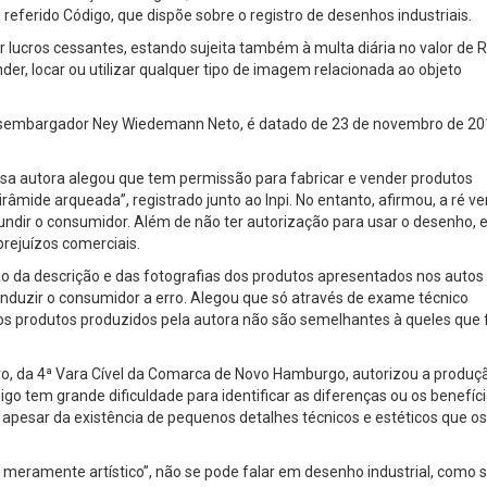
 referido Código, que dispõe sobre o registro de desenhos industriais.
 lucros cessantes, estando sujeita também à multa diária no valor de 
ender, locar ou utilizar qualquer tipo de imagem relacionada ao objeto
desembargador Ney Wiedemann Neto, é datado de 23 de novembro de 20
esa autora alegou que tem permissão para fabricar e vender produtos
râmide arqueada”, registrado junto ao Inpi. No entanto, afirmou, a ré v
fundir o consumidor. Além de não ter autorização para usar o desenho, e
rejuízos comerciais.
ão da descrição e das fotografias dos produtos apresentados nos autos
nduzir o consumidor a erro. Alegou que só através de exame técnico
ue os produtos produzidos pela autora não são semelhantes à queles que 
beiro, da 4ª Vara Cível da Comarca de Novo Hamburgo, autorizou a produç
eigo tem grande dificuldade para identificar as diferenças ou os benefíc
 apesar da existência de pequenos detalhes técnicos e estéticos que os
er meramente artístico”, não se pode falar em desenho industrial, como s