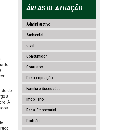
ÁREAS DE ATUAÇÃO
Administrativo
Ambiental
Cível
Consumidor
a
junto
Contratos
a
ter
Desapropriação
Família e Sucessões
ande do
rgo a
Imobiliário
gre. A
tigos
Penal Empresarial
Portuário
te
rtigo