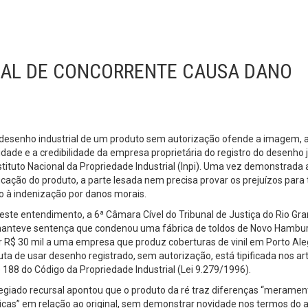
IAL DE CONCORRENTE CAUSA DANO
desenho industrial de um produto sem autorização ofende a imagem, 
idade e a credibilidade da empresa proprietária do registro do desenho 
stituto Nacional da Propriedade Industrial (Inpi). Uma vez demonstrada 
ficação do produto, a parte lesada nem precisa provar os prejuízos para 
to à indenização por danos morais.
ste entendimento, a 6ª Câmara Cível do Tribunal de Justiça do Rio Gr
manteve sentença que condenou uma fábrica de toldos de Novo Hambu
 R$ 30 mil a uma empresa que produz coberturas de vinil em Porto Ale
ta de usar desenho registrado, sem autorização, está tipificada nos ar
 188 do Código da Propriedade Industrial (Lei 9.279/1996).
egiado recursal apontou que o produto da ré traz diferenças “meramen
ticas” em relação ao original, sem demonstrar novidade nos termos do a