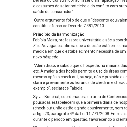
Defesa do Consumidor ao fazer uma “aplicação irrest
e costumes do setor hoteleiro e do conflito com outr
saúde do consumidor”.
Outro argumento foi o de que o “desconto equivalente
constitui ofensa ao Decreto 7.381/2010.
Princípio da harmonização
Fabíola Meira, professora universitária e sócia c
Zilio Advogados, afirma que a decisão está em con
medida em que o estabelecimento necessita de um 
novo hóspede.
“Além disso, é sabido que o hóspede, na maioria das v
etc. A maioria dos hotéis permite o uso de áreas com
mesmo após o check out, ou seja, não é proibida a en
clara e previamente os horários de check in e check o
exemplo”, esclarece Fabíola.
Sylvie Boechat, coordenadora da área de Contencios
pousadas estabelecem que a primeira diária de hospe
(check-out), não estão agindo abusivamente, nem ro
artigo 23, parágrafo 4º da Lei 11.771/2008. Entre a 
durante o período em questão, favorecendo o cliente 