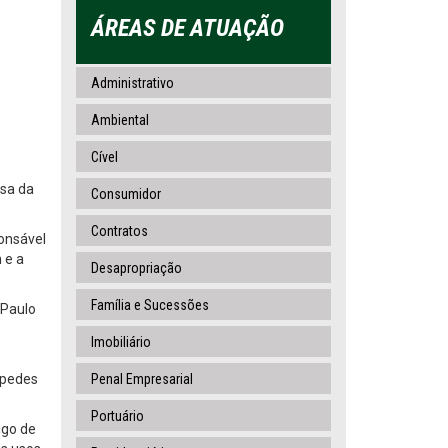
ÁREAS DE ATUAÇÃO
Administrativo
Ambiental
Cível
esa da
Consumidor
Contratos
ponsável
 e a
Desapropriação
Família e Sucessões
 Paulo
Imobiliário
spedes
Penal Empresarial
Portuário
igo de