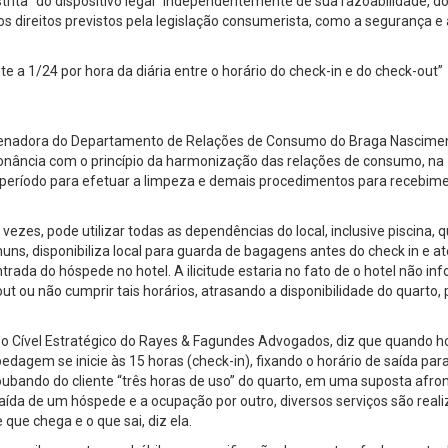
rita” do dispositivo legal “independentemente de sua razoabilidade, d
os direitos previstos pela legislação consumerista, como a segurança e 
 a 1/24 por hora da diária entre o horário do check-in e do check-out”
oordenadora do Departamento de Relações de Consumo do Braga Nascime
sonância com o princípio da harmonização das relações de consumo, na
período para efetuar a limpeza e demais procedimentos para recebim
ezes, pode utilizar todas as dependências do local, inclusive piscina, 
uns, disponibiliza local para guarda de bagagens antes do check in e at
trada do hóspede no hotel. A ilicitude estaria no fato de o hotel não in
ut ou não cumprir tais horários, atrasando a disponibilidade do quarto, 
o Cível Estratégico do Rayes & Fagundes Advogados, diz que quando ho
dagem se inicie às 15 horas (check-in), fixando o horário de saída par
ubando do cliente “três horas de uso” do quarto, em uma suposta afro
saída de um hóspede e a ocupação por outro, diversos serviços são real
que chega e o que sai, diz ela.