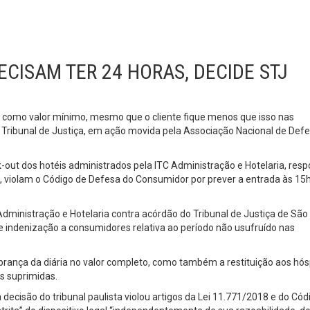
ECISAM TER 24 HORAS, DECIDE STJ
ras como valor mínimo, mesmo que o cliente fique menos que isso nas
r Tribunal de Justiça, em ação movida pela Associação Nacional de Def
k-out dos hotéis administrados pela ITC Administração e Hotelaria, res
, violam o Código de Defesa do Consumidor por prever a entrada às 15h
Administração e Hotelaria contra acórdão do Tribunal de Justiça de São
indenização a consumidores relativa ao período não usufruído nas
brança da diária no valor completo, como também a restituição aos hó
as suprimidas.
 decisão do tribunal paulista violou artigos da Lei 11.771/2018 e do Cód