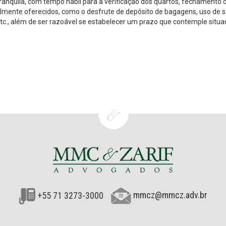
ranquila, com tempo hábil para a verificação dos quartos, fechamento 
lmente oferecidos, como o desfrute de depósito de bagagens, uso de s
tc., além de ser razoável se estabelecer um prazo que contemple situ
+55 71 3273-3000
mmcz@mmcz.adv.br