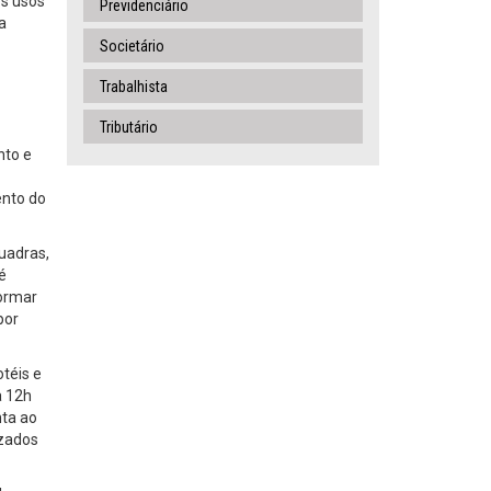
os usos
Previdenciário
a
Societário
Trabalhista
Tributário
nto e
ento do
quadras,
é
formar
por
téis e
a 12h
nta ao
izados