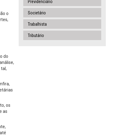
Previdenciário
Societário
ção o
rtes,
Trabalhista
Tributário
ão do
análise,
tal,
nfira,
etárias
to, os
e as
nte,
 até