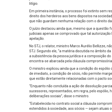
litígio.
Em primeira instância, o processo foi extinto sem r
direito dos herdeiros aos bens dispostos na sociedad
que não guardam nenhuma relação com o direito da
O juízo destacou ainda que, mesmo que a questão foss
judiciais apenas se comprovado que tal autorização l
apelação.
No STJ, o relator, ministro Marco Aurélio Bellizze, n
STJ. Segundo ele, “a matéria discutida no âmbito da 
a subsistência da pessoa jurídica e a composição do 
encontra-se abarcada pela cláusula compromissória a
O ministro explicou ainda que a condição do espólio d
de imediato, a condição de sócio, não permite marge
que estão diretamente relacionadas com o pacto soc
“Enquanto não concluída a ação de dissolução parcial
sucessores, representados, em regra, pelo espólio, h
deliberações sociais”, disse o ministro.
“Estabelecida no contrato social a cláusula compromi
estendidos à sociedade, aos sócios — sejam atuais 