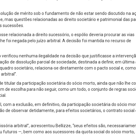
esolução de mérito sob o fundamento de não estar sendo discutido na a
e, mas questões relacionadas ao direito societário e patrimonial das pa
s sucessões.
e relacionada a direito sucessório, o espólio deveria procurar as vias
he foi negada pelo juízo arbitral. A decisão foi mantida no recurso de
ão verificou nenhuma ilegalidade na decisão que justificasse a intervenç
ação de dissolução parcial de sociedade, destinada a definir, em última 
quadro societário, relaciona-se diretamente com o pacto social e, como 
rbitral”.
e titular da participação societária do sócio morto, ainda que não lhe co
m de escolha para não seguir, como um todo, o conjunto de regras soci
ial.
, com a exclusão, em definitivo, da participação societária do sócio mor
ão de observar detidamente, para efeitos societários, o contrato social 
ssória arbitral”, acrescentou Bellizze, “seus efeitos são, necessariame
ou futuros —, bem como aos sucessores da quota social do sócio morto,