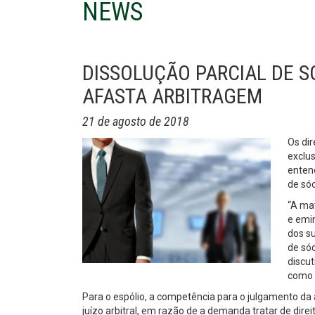
NEWS
DISSOLUÇÃO PARCIAL DE S
AFASTA ARBITRAGEM
21 de agosto de 2018
Os dir
exclus
entend
de sóc
“A mat
e emi
dos s
de sóc
discut
como t
Para o espólio, a competência para o julgamento da a
juízo arbitral, em razão de a demanda tratar de direito