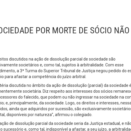
OCIEDADE POR MORTE DE SÓCIO NÃO
eitos discutidos na ação de dissolução parcial de sociedade são
ivamente societários e, como tal, sujeitos à arbitralidade. Com esse
imento, a 3ª Turma do Superior Tribunal de Justiça negou pedido do e
io para afastar a competência do juízo arbitral.
éria discutida no âmbito da ação de dissolução (parcial) da sociedade é
nentemente societária. Diz respeito aos interesses dos sócios remanes
ucessores do falecido, que podem ou não ingressar na sociedade na co
io; e, principalmente, da sociedade. Logo, os direitos e interesses, ness
idos, ainda que adquiridos por sucessão, são exclusivamente societário
al, disponíveis por natureza”, afirmou o colegiado.
ção de dissolução parcial da sociedade seria da Justiça estadual, e nã
 sucessório e, como tal, indisponível a afastar, a seu juízo, a arbitralid