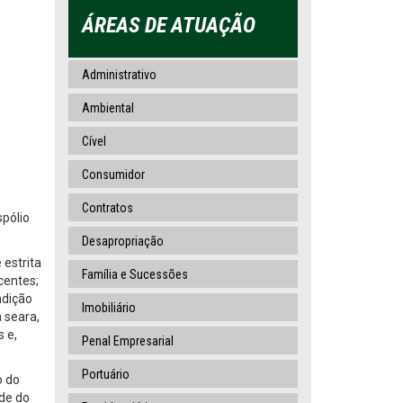
ÁREAS DE ATUAÇÃO
Administrativo
Ambiental
Cível
Consumidor
Contratos
spólio
Desapropriação
 estrita
Família e Sucessões
centes;
ndição
Imobiliário
a seara,
s e,
Penal Empresarial
Portuário
o do
ade do