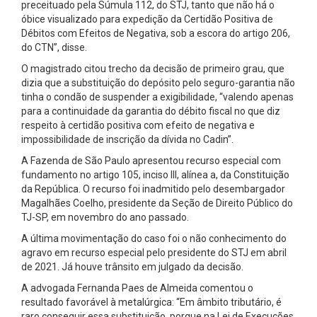
preceituado pela Súmula 112, do STJ, tanto que não há o
óbice visualizado para expedição da Certidão Positiva de
Débitos com Efeitos de Negativa, sob a escora do artigo 206,
do CTN”, disse.
O magistrado citou trecho da decisão de primeiro grau, que
dizia que a substituição do depósito pelo seguro-garantia não
tinha o condão de suspender a exigibilidade, “valendo apenas
para a continuidade da garantia do débito fiscal no que diz
respeito à certidão positiva com efeito de negativa e
impossibilidade de inscrição da dívida no Cadin”.
A Fazenda de São Paulo apresentou recurso especial com
fundamento no artigo 105, inciso III, alínea a, da Constituição
da República. O recurso foi inadmitido pelo desembargador
Magalhães Coelho, presidente da Seção de Direito Público do
TJ-SP, em novembro do ano passado.
A última movimentação do caso foi o não conhecimento do
agravo em recurso especial pelo presidente do STJ em abril
de 2021. Já houve trânsito em julgado da decisão.
A advogada Fernanda Paes de Almeida comentou o
resultado favorável à metalúrgica: “Em âmbito tributário, é
raro conseguir essa substituição, porque na Lei de Execuções