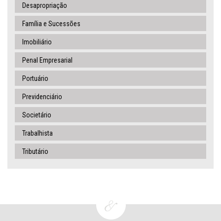
Desapropriação
Família e Sucessões
Imobiliário
Penal Empresarial
Portuário
Previdenciário
Societário
Trabalhista
Tributário