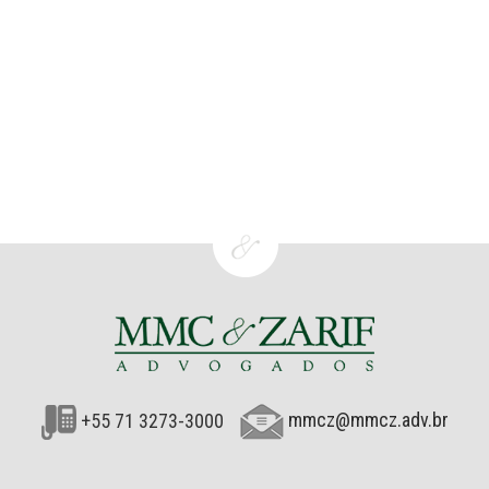
+55 71 3273-3000
mmcz@mmcz.adv.br