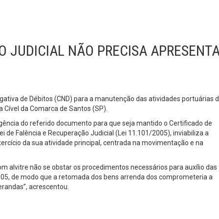
 JUDICIAL NÃO PRECISA APRESENT
ativa de Débitos (CND) para a manutenção das atividades portuárias 
ra Cível da Comarca de Santos (SP).
xigência do referido documento para que seja mantido o Certificado de
Lei de Falência e Recuperação Judicial (Lei 11.101/2005), inviabiliza a
ercício da sua atividade principal, centrada na movimentação e na
om alvitre não se obstar os procedimentos necessários para auxílio das
/05, de modo que a retomada dos bens arrenda dos comprometeria a
erandas”, acrescentou.