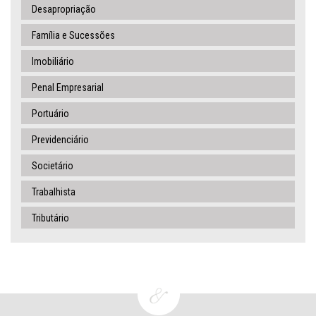
Desapropriação
Família e Sucessões
Imobiliário
Penal Empresarial
Portuário
Previdenciário
Societário
Trabalhista
Tributário