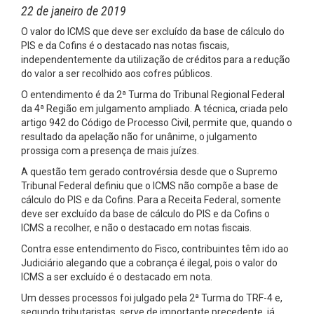
22 de janeiro de 2019
O valor do ICMS que deve ser excluído da base de cálculo do
PIS e da Cofins é o destacado nas notas fiscais,
independentemente da utilização de créditos para a redução
do valor a ser recolhido aos cofres públicos.
O entendimento é da 2ª Turma do Tribunal Regional Federal
da 4ª Região em julgamento ampliado. A técnica, criada pelo
artigo 942 do Código de Processo Civil, permite que, quando o
resultado da apelação não for unânime, o julgamento
prossiga com a presença de mais juízes.
A questão tem gerado controvérsia desde que o Supremo
Tribunal Federal definiu que o ICMS não compõe a base de
cálculo do PIS e da Cofins. Para a Receita Federal, somente
deve ser excluído da base de cálculo do PIS e da Cofins o
ICMS a recolher, e não o destacado em notas fiscais.
Contra esse entendimento do Fisco, contribuintes têm ido ao
Judiciário alegando que a cobrança é ilegal, pois o valor do
ICMS a ser excluído é o destacado em nota.
Um desses processos foi julgado pela 2ª Turma do TRF-4 e,
segundo tributaristas, serve de importante precedente, já