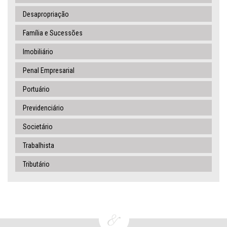
Desapropriação
Família e Sucessões
Imobiliário
Penal Empresarial
Portuário
Previdenciário
Societário
Trabalhista
Tributário