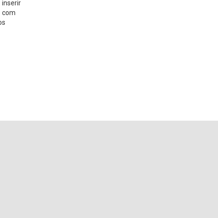
inserir
o com
os