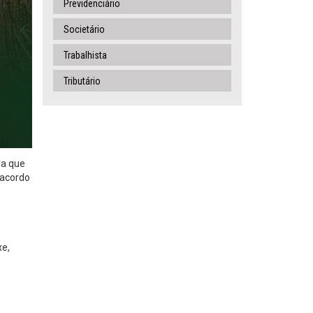
Previdenciário
Societário
Trabalhista
Tributário
ra que
 acordo
xe,