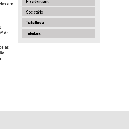
Previdenciário
idas em
Societário
Trabalhista
é
6º do
Tributário
de as
não
a