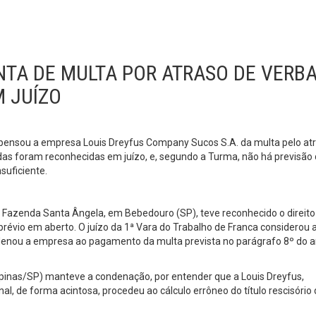
ENTA DE MULTA POR ATRASO DE VERB
M JUÍZO
ispensou a empresa Louis Dreyfus Company Sucos S.A. da multa pelo at
das foram reconhecidas em juízo, e, segundo a Turma, não há previsão
suficiente.
a Fazenda Santa Ângela, em Bebedouro (SP), teve reconhecido o direito
-prévio em aberto. O juízo da 1ª Vara do Trabalho de Franca considerou a
denou a empresa ao pagamento da multa prevista no parágrafo 8º do a
mpinas/SP) manteve a condenação, por entender que a Louis Dreyfus,
l, de forma acintosa, procedeu ao cálculo errôneo do título rescisório