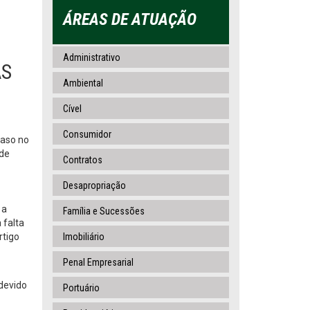
ÁREAS DE ATUAÇÃO
Administrativo
AS
Ambiental
Cível
Consumidor
raso no
 de
Contratos
Desapropriação
 a
Família e Sucessões
 falta
rtigo
Imobiliário
Penal Empresarial
 devido
Portuário