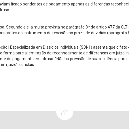
 haviam ficado pendentes de pagamento apenas as diferenças reconhec
traso.
sa. Segundo ele, a multa prevista no parágrafo 8º do artigo 477 da CLT 
nstantes do instrumento de rescisão no prazo de dez dias (parágrafo 
ão I Especializada em Dissídios Individuais (SDI-1) assenta que o fato 
de forma parcial em razão do reconhecimento de diferenças em juízo, 
mente do pagamento em atraso. “Não há previsão de sua incidência para 
m juízo”, concluiu.