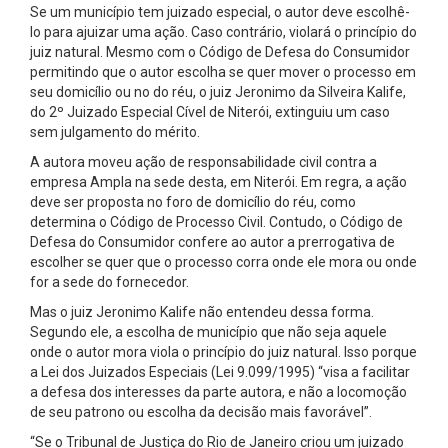
Se um município tem juizado especial, o autor deve escolhê-
lo para ajuizar uma ação. Caso contrário, violará o princípio do
juiz natural. Mesmo com o Código de Defesa do Consumidor
permitindo que o autor escolha se quer mover o processo em
seu domicílio ou no do réu, o juiz Jeronimo da Silveira Kalife,
do 2º Juizado Especial Cível de Niterói, extinguiu um caso
sem julgamento do mérito.
A autora moveu ação de responsabilidade civil contra a
empresa Ampla na sede desta, em Niterói. Em regra, a ação
deve ser proposta no foro de domicílio do réu, como
determina o Código de Processo Civil. Contudo, o Código de
Defesa do Consumidor confere ao autor a prerrogativa de
escolher se quer que o processo corra onde ele mora ou onde
for a sede do fornecedor.
Mas o juiz Jeronimo Kalife não entendeu dessa forma.
Segundo ele, a escolha de município que não seja aquele
onde o autor mora viola o princípio do juiz natural. Isso porque
a Lei dos Juizados Especiais (Lei 9.099/1995) “visa a facilitar
a defesa dos interesses da parte autora, e não a locomoção
de seu patrono ou escolha da decisão mais favorável”.
“Se o Tribunal de Justiça do Rio de Janeiro criou um juizado