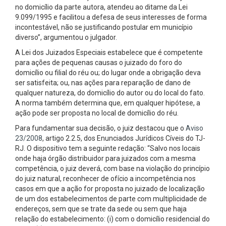
no domicílio da parte autora, atendeu ao ditame da Lei
9.099/1995 e facilitou a defesa de seus interesses de forma
incontestável, não se justificando postular em município
diverso”, argumentou o julgador.
A Lei dos Juizados Especiais estabelece que é competente
para ações de pequenas causas o juizado do foro do
domicílio ou filial do réu ou; do lugar onde a obrigação deva
ser satisfeita; ou, nas ações para reparação de dano de
qualquer natureza, do domicílio do autor ou do local do fato.
A norma também determina que, em qualquer hipótese, a
ação pode ser proposta no local de domicílio do réu.
Para fundamentar sua decisão, o juiz destacou que o
Aviso
23/2008
, artigo 2.2.5, dos Enunciados Jurídicos Cíveis do TJ-
RJ. O dispositivo tem a seguinte redação: “Salvo nos locais
onde haja órgão distribuidor para juizados com a mesma
competência, o juiz deverá, com base na violação do princípio
do juiz natural, reconhecer de ofício a incompetência nos
casos em que a ação for proposta no juizado de localização
de um dos estabelecimentos de parte com multiplicidade de
endereços, sem que se trate da sede ou sem que haja
relação do estabelecimento: (i) com o domicílio residencial do