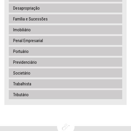
Desapropriação
Família e Sucessões
Imobiliário
Penal Empresarial
Portuário
Previdenciário
Societário
Trabalhista
Tributário