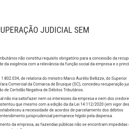
CUPERAÇÃO JUDICIAL SEM
ibutários não constitui requisito obrigatório para a concessão da recu
de da exigência com a relevância da função social da empresa e o princ
02.034, de relatoria do ministro Marco Aurélio Bellizze, do Superior
da Vara Comercial da Comarca de Brusque (SC), concedeu recuperação jud
 de Certidão Negativa de Débitos Tributários.
ial não iria satisfazer nem os interesses da empresa e nem dos credor
 sustentou que mesmo com a edição da da Lei 14.112/2020 (em vigor de
 e estabeleceu a necessidade de acordos de parcelamento dos débitos
 entendimento jurisprudencial permanece hígido pela dispensa.
uimento da empresa, as fazendas públicas não se encontram impedidas