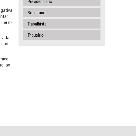
Previdenciário
egativa
Societário
entar
 Lei nº
Trabalhista
Tributário
ívida.
fesas
ômico
so, ao