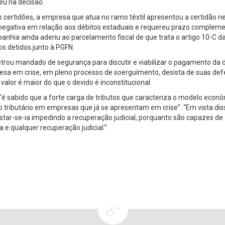
eu na decisão.
s certidões, a empresa que atua no ramo têxtil apresentou a certidão n
de negativa em relação aos débitos estaduais e requereu prazo complem
nhia ainda aderiu ao parcelamento fiscal de que trata o artigo 10-C da
os detidos junto à PGFN.
trou mandado de segurança para discutir e viabilizar o pagamento da d
sa em crise, em pleno processo de soerguimento, desista de suas de
 valor é maior do que o devido é inconstitucional.
é sabido que a forte carga de tributos que caracteriza o modelo econ
vo tributário em empresas que já se apresentam em crise”. “Em vista dis
, estar-se-ia impedindo a recuperação judicial, porquanto são capazes de
a e qualquer recuperação judicial.”