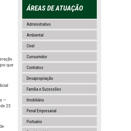
ÁREAS DE ATUAÇÃO
Administrativo
Ambiental
Cível
Consumidor
peração
ípio que
Contratos
Desapropriação
icial
Família e Sucessões
es —
Imobiliário
sde 23
Penal Empresarial
Portuário
 de