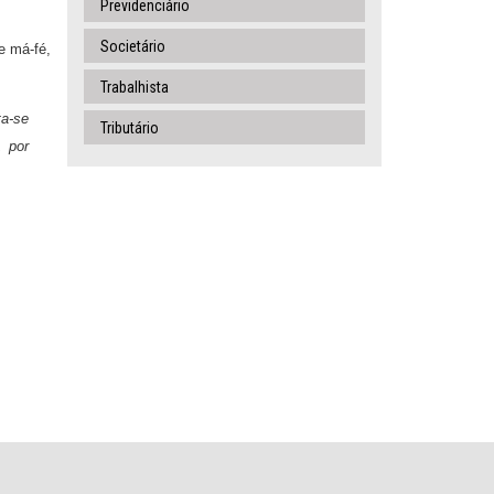
Previdenciário
Societário
e má-fé,
Trabalhista
ta-se
Tributário
, por