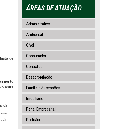
ÁREAS DE ATUAÇÃO
Administrativo
Ambiental
Cível
Consumidor
hista de
Contratos
Desapropriação
erimento
xo entra
Família e Sucessões
Imobiliário
el da
Penal Empresarial
nias.
, não
Portuário