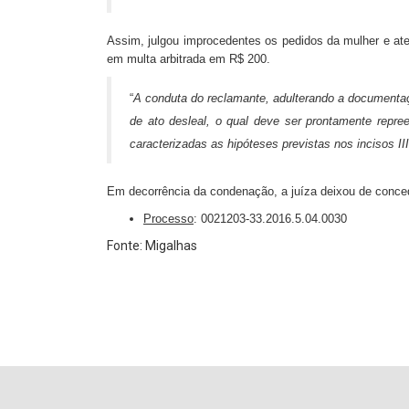
Assim, julgou improcedentes os pedidos da mulher e ate
em multa arbitrada em R$ 200.
“
A conduta do reclamante, adulterando a documentaçã
de ato desleal, o qual deve ser prontamente repree
caracterizadas as hipóteses previstas nos incisos I
Em decorrência da condenação, a juíza deixou de conceder
Processo
: 0021203-33.2016.5.04.0030
Fonte: Migalhas