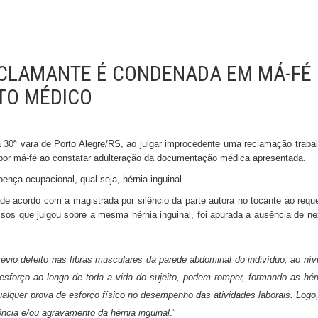
ECLAMANTE É CONDENADA EM MÁ-FÉ
TO MÉDICO
da 30ª vara de Porto Alegre/RS, ao julgar improcedente uma reclamação trabal
por má-fé ao constatar adulteração da documentação médica apresentada.
nça ocupacional, qual seja, hérnia inguinal.
, de acordo com a magistrada por silêncio da parte autora no tocante ao requ
ssos que julgou sobre a mesma hérnia inguinal, foi apurada a ausência de ne
évio defeito nas fibras musculares da parede abdominal do indivíduo, ao nív
 esforço ao longo de toda a vida do sujeito, podem romper, formando as hér
alquer prova de esforço físico no desempenho das atividades laborais. Logo
rência e/ou agravamento da hérnia inguinal
.”