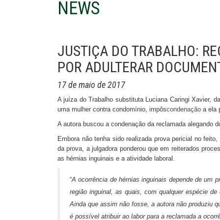
NEWS
JUSTIÇA DO TRABALHO: R
POR ADULTERAR DOCUMEN
17 de maio de 2017
A juíza do Trabalho substituta Luciana Caringi Xavier, 
uma mulher contra condomínio, impôs
condenação
a ela 
A autora buscou a condenação da reclamada alegando doe
Embora não tenha sido realizada prova pericial no feito
da prova, a julgadora ponderou que em reiterados proce
as hérnias inguinais e a atividade laboral.
“
A ocorrência de hérnias inguinais depende de um pr
região inguinal, as quais, com qualquer espécie de
Ainda que assim não fosse, a autora não produziu qu
é possível atribuir ao labor para a reclamada a ocor