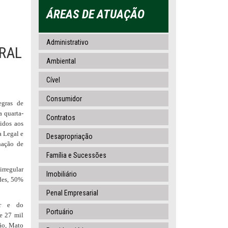
ÁREAS DE ATUAÇÃO
Administrativo
URAL
Ambiental
Cível
Consumidor
egras de
a quarta-
Contratos
idos aos
a Legal e
Desapropriação
nação de
Família e Sucessões
rregular
Imobiliário
ades, 50%
Penal Empresarial
ar e do
Portuário
e 27 mil
ão, Mato