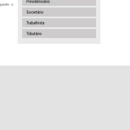
Previdenciário
egundo o
Societário
Trabalhista
Tributário