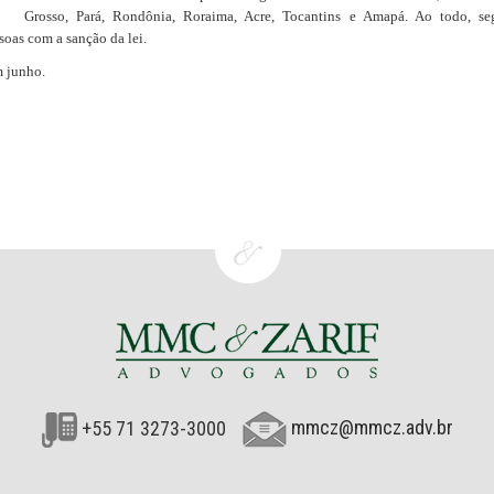
Grosso, Pará, Rondônia, Roraima, Acre, Tocantins e Amapá. Ao todo, s
soas com a sanção da lei.
m junho.
+55 71 3273-3000
mmcz@mmcz.adv.br