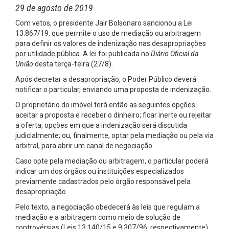
29 de agosto de 2019
Com vetos, o presidente Jair Bolsonaro sancionou a Lei
13.867/19, que permite o uso de mediação ou arbitragem
para definir os valores de indenização nas desapropriações
por utilidade pública. A lei foi publicada no
Diário Oficial da
União
desta terça-feira (27/8).
Após decretar a desapropriação, o Poder Público deverá
notificar o particular, enviando uma proposta de indenização.
O proprietário do imóvel terá então as seguintes opções:
aceitar a proposta e receber o dinheiro; ficar inerte ou rejeitar
a oferta, opções em que a indenização será discutida
judicialmente; ou, finalmente, optar pela mediação ou pela via
arbitral, para abrir um canal de negociação.
Caso opte pela mediação ou arbitragem, o particular poderá
indicar um dos órgãos ou instituições especializados
previamente cadastrados pelo órgão responsável pela
desapropriação.
Pelo texto, a negociação obedecerá às leis que regulam a
mediação e a arbitragem como meio de solução de
controvérsias (Leis 13.140/15 e 9.307/96, respectivamente).