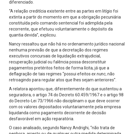
diferenciado.
“A relação creditícia existente entre as partes em litígio foi
extinta a partir do momento em que a obrigação pecuniária
constituída pelo comando sentencial foi adimplida pela
recorrente, que efetuou voluntariamente o depósito da
quantia devida”, explicou.
Nancy ressaltou que não há no ordenamento jurídico nacional
nenhuma previsão de que a decretação dos regimes
executivos concursais de liquidação extrajudicial,
recuperação judicial ou falência possa desconstituir
pagamentos pretéritos feitos de forma lícita, já que a
deflagração de tais regimes “possui efeitos
ex nunc
, não
retroagindo para regular atos que lhes sejam anteriores”.
A relatora apontou que, diferentemente do que sustentou a
seguradora, o artigo 74 do Decreto 60.459/1967 e o artigo 98
do Decreto-Lei 73/1966 não disciplinam o que deve ocorrer
com os valores depositados voluntariamente pela empresa
liquidanda como pagamento decorrente de decisão
desfavorável em ação reparatória.
O caso analisado, segundo Nancy Andrighi, “não trata de
penhora, arresto ou de qualquer outra medida determinada