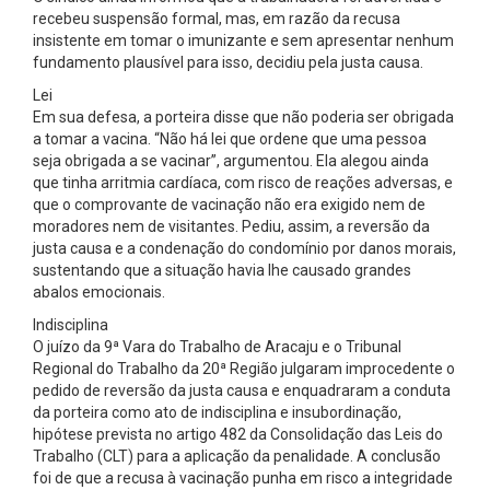
recebeu suspensão formal, mas, em razão da recusa
insistente em tomar o imunizante e sem apresentar nenhum
fundamento plausível para isso, decidiu pela justa causa.
Lei
Em sua defesa, a porteira disse que não poderia ser obrigada
a tomar a vacina. “Não há lei que ordene que uma pessoa
seja obrigada a se vacinar”, argumentou. Ela alegou ainda
que tinha arritmia cardíaca, com risco de reações adversas, e
que o comprovante de vacinação não era exigido nem de
moradores nem de visitantes. Pediu, assim, a reversão da
justa causa e a condenação do condomínio por danos morais,
sustentando que a situação havia lhe causado grandes
abalos emocionais.
Indisciplina
O juízo da 9ª Vara do Trabalho de Aracaju e o Tribunal
Regional do Trabalho da 20ª Região julgaram improcedente o
pedido de reversão da justa causa e enquadraram a conduta
da porteira como ato de indisciplina e insubordinação,
hipótese prevista no artigo 482 da Consolidação das Leis do
Trabalho (CLT) para a aplicação da penalidade. A conclusão
foi de que a recusa à vacinação punha em risco a integridade