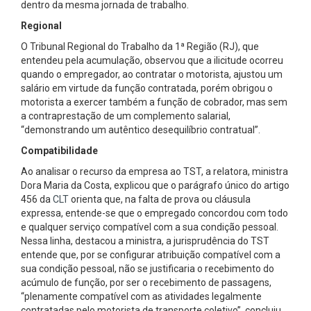
dentro da mesma jornada de trabalho.
Regional
O Tribunal Regional do Trabalho da 1ª Região (RJ), que
entendeu pela acumulação, observou que a ilicitude ocorreu
quando o empregador, ao contratar o motorista, ajustou um
salário em virtude da função contratada, porém obrigou o
motorista a exercer também a função de cobrador, mas sem
a contraprestação de um complemento salarial,
“demonstrando um autêntico desequilíbrio contratual”.
Compatibilidade
Ao analisar o recurso da empresa ao TST, a relatora, ministra
Dora Maria da Costa, explicou que o parágrafo único do artigo
456 da
CLT
orienta que, na falta de prova ou cláusula
expressa, entende-se que o empregado concordou com todo
e qualquer serviço compatível com a sua condição pessoal.
Nessa linha, destacou a ministra, a jurisprudência do TST
entende que, por se configurar atribuição compatível com a
sua condição pessoal, não se justificaria o recebimento do
acúmulo de função, por ser o recebimento de passagens,
“plenamente compatível com as atividades legalmente
contratadas pelo motorista de transporte coletivo”, concluiu.