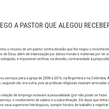
EGO A PASTOR QUE ALEGOU RECEBE
jeitou o recurso de um pastor contra decisão que lhe negou o reconhec
no de Deus, além de indenização por danos morais e materiais por ter s
olegiado, é impossível verificar, na decisão, contrariedade à jurisprudê
tou serviços para a igreja de 2008 a 2016, na Argentina e na Colômbia.
e, segundo ele, era outra, pois as práticas religiosas visariam arrecadar 
a relação de emprego estavam a pessoalidade (por não poder se fazer
e serviço, o recebimento de salário e a subordinação. Ele disse que tinha 
or seus superiores hierárquicos, cumprir horário de trabalho e registrar