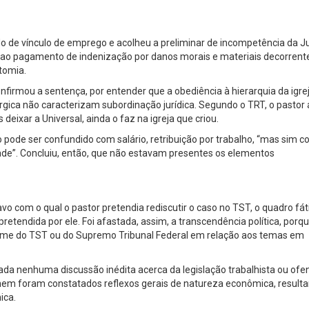
do de vínculo de emprego e acolheu a preliminar de incompetência da J
ao pagamento de indenização por danos morais e materiais decorrent
tomia.
nfirmou a sentença, por entender que a obediência à hierarquia da igrej
rgica não caracterizam subordinação jurídica. Segundo o TRT, o pastor 
ixar a Universal, ainda o faz na igreja que criou.
 pode ser confundido com salário, retribuição por trabalho, “mas sim 
ade”. Concluiu, então, que não estavam presentes os elementos
avo com o qual o pastor pretendia rediscutir o caso no TST, o quadro fát
etendida por ele. Foi afastada, assim, a transcendência política, porq
iforme do TST ou do Supremo Tribunal Federal em relação aos temas em
ada nenhuma discussão inédita acerca da legislação trabalhista ou ofe
 nem foram constatados reflexos gerais de natureza econômica, result
ica.