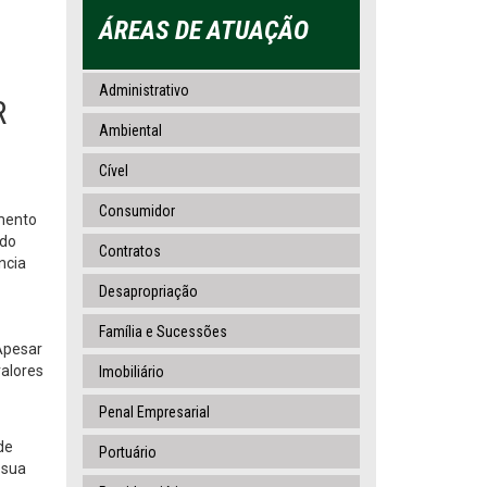
ÁREAS DE ATUAÇÃO
Administrativo
R
Ambiental
Cível
Consumidor
imento
ido
Contratos
ncia
Desapropriação
Família e Sucessões
 Apesar
valores
Imobiliário
Penal Empresarial
de
Portuário
 sua