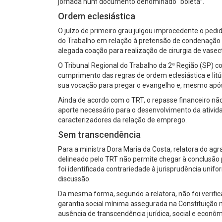
jornada num documento denominado “boleta”.
Ordem eclesiástica
O juízo de primeiro grau julgou improcedente o pedi
do Trabalho em relação à pretensão de condenação 
alegada coação para realização de cirurgia de vasec
O Tribunal Regional do Trabalho da 2ª Região (SP) co
cumprimento das regras de ordem eclesiástica e litú
sua vocação para pregar o evangelho e, mesmo após de
Ainda de acordo com o TRT, o repasse financeiro não
aporte necessário para o desenvolvimento da ativid
caracterizadores da relação de emprego.
Sem transcendência
Para a ministra Dora Maria da Costa, relatora do agr
delineado pelo TRT não permite chegar à conclusão pr
foi identificada contrariedade à jurisprudência un
discussão.
Da mesma forma, segundo a relatora, não foi verific
garantia social mínima assegurada na Constituição
ausência de transcendência jurídica, social e econôm