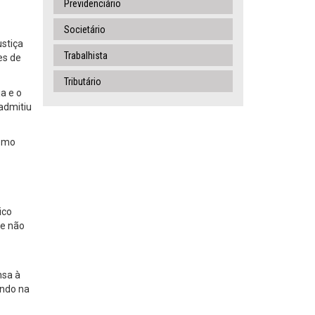
Previdenciário
Societário
ustiça
Trabalhista
es de
Tributário
a e o
admitiu
como
ico
ue não
nsa à
ando na