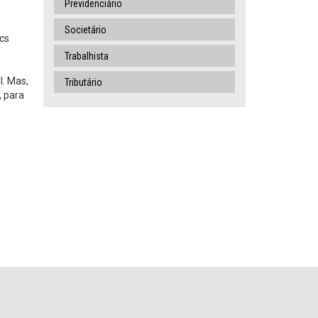
Previdenciário
Societário
cs
Trabalhista
l. Mas,
Tributário
, para