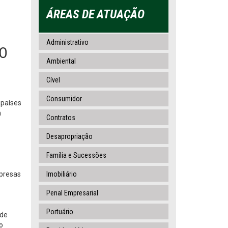
ÁREAS DE ATUAÇÃO
Administrativo
NO
Ambiental
Cível
Consumidor
 países
m
Contratos
Desapropriação
Família e Sucessões
presas
Imobiliário
Penal Empresarial
Portuário
ade
o