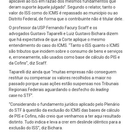
aplicável ao ISS em razão dos mesmos fundamentos que
deram suporte àquele julgado”. Segundo o relator, tanto o
valor do ISS como do ICMS é repassado ao município ou ao
Distrito Federal, de forma que o contribuinte não é titular dele.
O professor da USP Fernando Facury Scaff e os
advogados Gustavo Taparelli e Luiz Gustavo Bichara dizem
que há expectativa de que a Corte aplique o mesmo
entendimento do caso do ICMS. “Tanto o ISS quanto o ICMS
são tributos que incidem sobre o consumo de bens e serviços
e, erroneamente, são usados como base de cálculo do PIS e
da Cofins”, diz Scaff.
Taparelli diz ainda que “muitas empresas não conseguem
restituir ou compensar os valores recolhidos a maior no
passado porque suas ações estão suspensas nos Tribunais
Regionais Federais aguardando o desfecho do
leading
case
no STF”.
“Considerando o fundamento jurídico aplicado pelo Plenário
do STF à questão da exclusão do ICMS das bases de cálculo
de PIS e Cofins, não creio que venhamos a ter aqui resultado
distinto. Tudo indica e leva a crer em deslinde idêntico para a
exclusão do ISS”, diz Bichara.