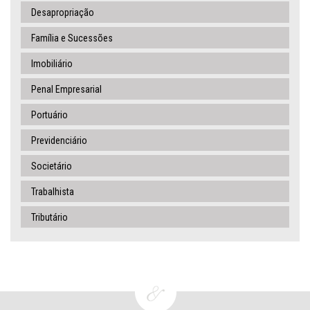
Desapropriação
Família e Sucessões
Imobiliário
Penal Empresarial
Portuário
Previdenciário
Societário
Trabalhista
Tributário