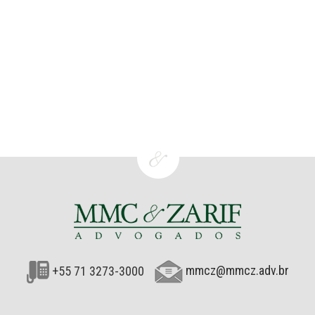
+55 71 3273-3000
mmcz@mmcz.adv.br