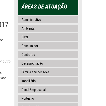
ÁREAS DE ATUAÇÃO
Administrativo
017
Ambiental
Cível
 de
o
Consumidor
Contratos
r outro
Desapropriação
Família e Sucessões
ma
 vez
Imobiliário
Penal Empresarial
Portuário