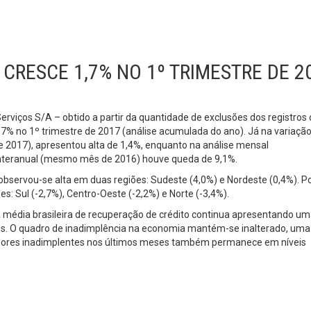
CRESCE 1,7% NO 1º TRIMESTRE DE 2
erviços S/A – obtido a partir da quantidade de exclusões dos registros
,7% no 1º trimestre de 2017 (análise acumulada do ano). Já na variaçã
 2017), apresentou alta de 1,4%, enquanto na análise mensal
interanual (mesmo mês de 2016) houve queda de 9,1%.
servou-se alta em duas regiões: Sudeste (4,0%) e Nordeste (0,4%). Po
s: Sul (-2,7%), Centro-Oeste (-2,2%) e Norte (-3,4%).
 a média brasileira de recuperação de crédito continua apresentando u
es. O quadro de inadimplência na economia mantém-se inalterado, uma
midores inadimplentes nos últimos meses também permanece em níveis