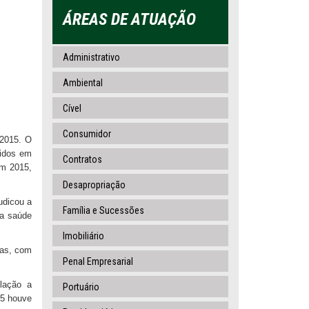
ÁREAS DE ATUAÇÃO
Administrativo
Ambiental
Cível
Consumidor
 2015. O
ridos em
Contratos
Em 2015,
Desapropriação
udicou a
Família e Sucessões
da saúde
Imobiliário
ias, com
Penal Empresarial
lação a
Portuário
15 houve