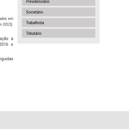
Previdenciário
Societário
uados em
Trabalhista
m 2013).
.
Tributário
lação a
2016 e
eguidas