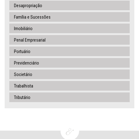
Desapropriação
Família e Sucessões
Imobiliário
Penal Empresarial
Portuário
Previdenciário
Societário
Trabalhista
Tributário