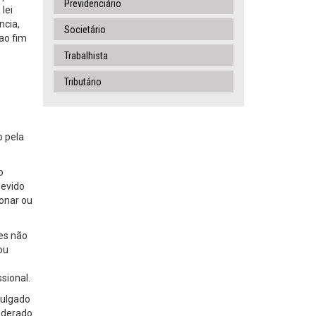
Previdenciário
lei
ncia,
Societário
ao fim
Trabalhista
Tributário
e
o pela
o
devido
ionar ou
ões não
ou
sional.
julgado
nderado