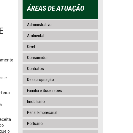
ÁREAS DE ATUAÇÃO
Administrativo
E
Ambiental
Cível
Consumidor
gamento
Contratos
os e
Desapropriação
Família e Sucessões
-feira
Imobiliário
a
Penal Empresarial
eceita
Portuário
ndo
 que o