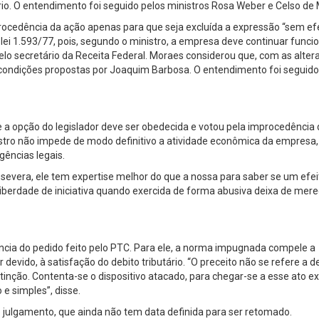
rio. O entendimento foi seguido pelos ministros Rosa Weber e Celso de 
procedência da ação apenas para que seja excluída a expressão “sem ef
-lei 1.593/77, pois, segundo o ministro, a empresa deve continuar func
pelo secretário da Receita Federal. Moraes considerou que, com as alte
s condições propostas por Joaquim Barbosa. O entendimento foi seguido
que a opção do legislador deve ser obedecida e votou pela improcedência
stro não impede de modo definitivo a atividade econômica da empresa,
gências legais.
severa, ele tem expertise melhor do que a nossa para saber se um efei
 liberdade de iniciativa quando exercida de forma abusiva deixa de mere
ência do pedido feito pelo PTC. Para ele, a norma impugnada compele a
devido, à satisfação do debito tributário. “O preceito não se refere a 
tinção. Contenta-se o dispositivo atacado, para chegar-se a esse ato 
e simples”, disse.
 julgamento, que ainda não tem data definida para ser retomado.