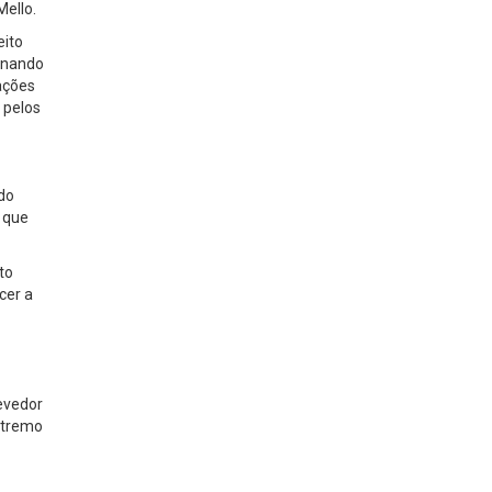
Mello.
eito
ionando
rações
 pelos
 do
 que
to
cer a
devedor
extremo