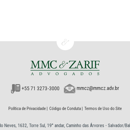
+55 71 3273-3000
mmcz@mmcz.adv.br
Política de Privacidade
|
Código de Conduta
|
Termos de Uso do Site
o Neves, 1632, Torre Sul, 19° andar, Caminho das Árvores - Salvador/B