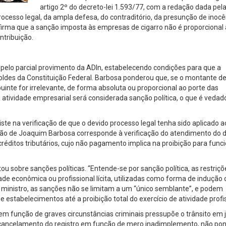
artigo 2º do decreto-lei 1.593/77, com a redação dada pela 
processo legal, da ampla defesa, do contraditório, da presunção de inocê
 afirma que a sanção imposta às empresas de cigarro não é proporcional 
ntribuição.
 pelo parcial provimento da ADIn, estabelecendo condições para que a
ldes da Constituição Federal. Barbosa ponderou que, se o montante d
ibuinte for irrelevante, de forma absoluta ou proporcional ao porte das
 atividade empresarial será considerada sanção política, o que é vedad
te na verificação de que o devido processo legal tenha sido aplicado a
ação de Joaquim Barbosa corresponde à verificação do atendimento do 
réditos tributários, cujo não pagamento implica na proibição para func
u sobre sanções políticas. “Entende-se por sanção política, as restriç
ade econômica ou profissional lícita, utilizadas como forma de indução 
ministro, as sanções não se limitam a um “único semblante”, e podem
 estabelecimentos até a proibição total do exercício de atividade profis
em função de graves circunstâncias criminais pressupõe o trânsito em 
o cancelamento do registro em função de mero inadimplemento, não po