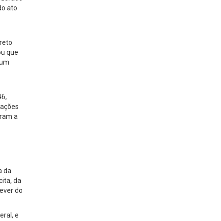
do ato
reto
ou que
e um
46,
igações
uram a
a da
ita, da
dever do
eral, e