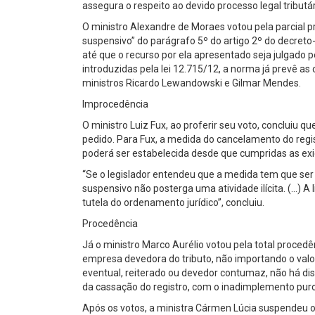
assegura o respeito ao devido processo legal tributá
O ministro Alexandre de Moraes votou pela parcial 
suspensivo” do parágrafo 5º do artigo 2º do decreto
até que o recurso por ela apresentado seja julgado 
introduzidas pela lei 12.715/12, a norma já prevê a
ministros Ricardo Lewandowski e Gilmar Mendes.
Improcedência
O ministro Luiz Fux, ao proferir seu voto, concluiu 
pedido. Para Fux, a medida do cancelamento do regi
poderá ser estabelecida desde que cumpridas as exi
“Se o legislador entendeu que a medida tem que ser 
suspensivo não posterga uma atividade ilícita. (…) A
tutela do ordenamento jurídico”, concluiu.
Procedência
Já o ministro Marco Aurélio votou pela total proced
empresa devedora do tributo, não importando o valor 
eventual, reiterado ou devedor contumaz, não há dis
da cassação do registro, com o inadimplemento puro 
Após os votos, a ministra Cármen Lúcia suspendeu o