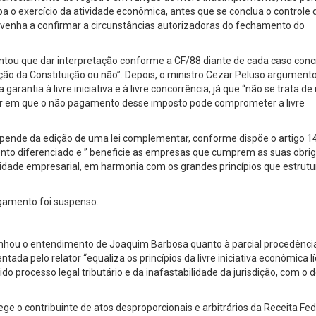
a o exercício da atividade econômica, antes que se conclua o controle 
e venha a confirmar a circunstâncias autorizadoras do fechamento do
ientou que dar interpretação conforme a CF/88 diante de cada caso conc
ação da Constituição ou não”. Depois, o ministro Cezar Peluso argument
garantia à livre iniciativa e à livre concorrência, já que “não se trata d
ular em que o não pagamento desse imposto pode comprometer a livre
epende da edição de uma lei complementar, conforme dispõe o artigo 1
atamento diferenciado e ” beneficie as empresas que cumprem as suas obr
ividade empresarial, em harmonia com os grandes princípios que estrut
lgamento foi suspenso.
panhou o entendimento de Joaquim Barbosa quanto à parcial procedênci
da pelo relator “equaliza os princípios da livre iniciativa econômica líc
ido processo legal tributário e da inafastabilidade da jurisdição, com o 
ge o contribuinte de atos desproporcionais e arbitrários da Receita Fed