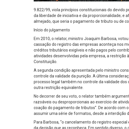
9.822/99, viola princípios constitucionais do devido 
da liberdade de iniciativa e da proporcionalidade; e
almejado, que seria o pagamento de tributo ou de co
Início do julgamento
Em 2010, o relator, ministro Joaquim Barbosa, votou
cassação do registro das empresas aconteça nos mo
créditos tributários exigíveis e não pagos pelo contr
atividades desenvolvidas pela empresa, a restrição à
Constituição.
A segunda condição apresentada pelo ministro consis
controle da validade da punição. A última consider
processo legal também no controle da validade dos c
outra restrição equivalente.
No decorrer de seu voto, o relator também argumento
razoáveis ou desproporcionais ao exercício de ativid
coação do pagamento de tributos”. De acordo com o 
assumir uma série de formatos, desde a interdição de
Para Barbosa, “o cancelamento do registro especial 
da decisão que as reconheça. Em sentido diverso, 