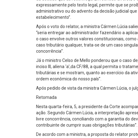
expressamente pelo texto legal, permite que se proíb
administrativo ou do advento da decisão judicial qu
estabelecimento”.
Após o voto do relator, a ministra Cármen Lúcia sal
“seria entregar ao administrador fazendário a aplic
o caso envolve outros valores constitucionais, como a 
caso tributário qualquer, trata-se de um caso sing
concorrência”.
Já o ministro Celso de Mello ponderou que o caso d
inciso III, alíena ‘a’,da CF/88, a qual permita o tr
tributárias e se mostram, quanto ao exercício da at
ordem econômica do nosso país”.
Após pedido de vista da ministra Cármen Lúcia, o ju
Retomada
Nesta quarta-feira, 5, a presidente da Corte acom
ação. Segundo Cármen Lúcia, a interpretação apresenta
livre concorrência, conciliando com a garantia do dev
contribuinte de cumprir suas obrigações tributárias”.
De acordo com a ministra, a proposta do relator prote