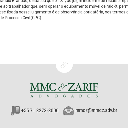
 Cláudio Brandão, destacou que o TST, ao julgar incidente de recurso repe
dade ao trabalhador que, sem operar o equipamento móvel de raio-X, pe
ese fixada nesse julgamento é de observância obrigatória, nos termos 
de Processo Civil (CPC).
+55 71 3273-3000
mmcz@mmcz.adv.br