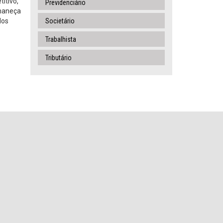
titivo,
Previdenciário
rmaneça
dos
Societário
Trabalhista
Tributário