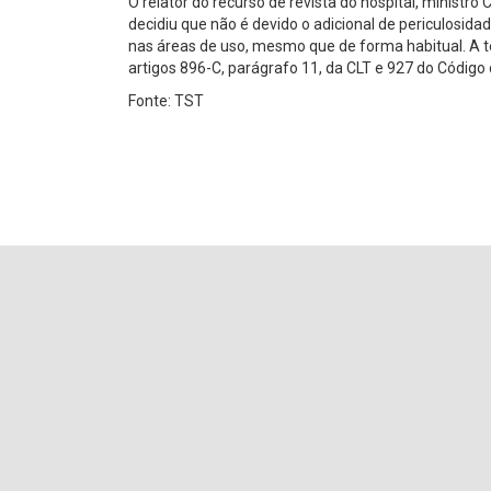
O relator do recurso de revista do hospital, ministro
decidiu que não é devido o adicional de periculosi
nas áreas de uso, mesmo que de forma habitual. A t
artigos 896-C, parágrafo 11, da CLT e 927 do Código 
Fonte: TST