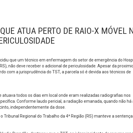
QUE ATUA PERTO DE RAIO-X MÓVEL 
ERICULOSIDADE
ecidiu que um técnico em enfermagem do setor de emergência do Hospi
S), não deve receber o adicional de periculosidade. Apesar da proximi
rdo com a jurisprudência do TST, a parcela só é devida aos técnicos de
ue atuava todos os dias em local onde eram realizadas radiografias nos
pecífica. Conforme laudo pericial, a radiação emanada, quando não há 
recinto, independentemente da dose.
, e o Tribunal Regional do Trabalho da 4ª Região (RS) manteve a sentença