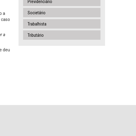
Previdenciário
Societário
o a
o caso
Trabalhista
r a
Tributário
ue deu