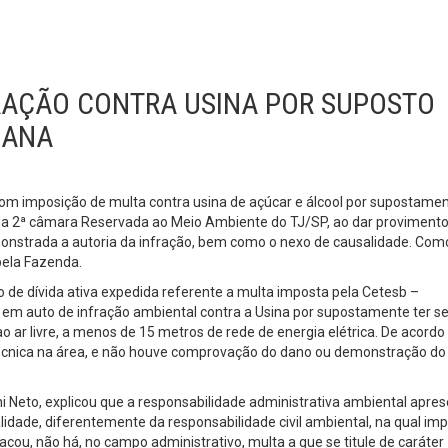
FRAÇÃO CONTRA USINA POR SUPOSTO
CANA
com imposição de multa contra usina de açúcar e álcool por supostame
 da 2ª câmara Reservada ao Meio Ambiente do TJ/SP, ao dar provimento
onstrada a autoria da infração, bem como o nexo de causalidade. Com
pela Fazenda.
 de dívida ativa expedida referente a multa imposta pela Cetesb –
m auto de infração ambiental contra a Usina por supostamente ter s
 ar livre, a menos de 15 metros de rede de energia elétrica. De acord
 técnica na área, e não houve comprovação do dano ou demonstração do
ni Neto, explicou que a responsabilidade administrativa ambiental apre
lidade, diferentemente da responsabilidade civil ambiental, na qual im
acou, não há, no campo administrativo, multa a que se titule de caráter