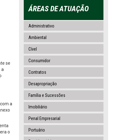
ÁREAS DE ATUAÇÃO
Administrativo
Ambiental
Cível
Consumidor
nte se
 a
Contratos
o
Desapropriação
Família e Sucessões
e
o com a
Imobiliário
 nexo
Penal Empresarial
senta
Portuário
pera o