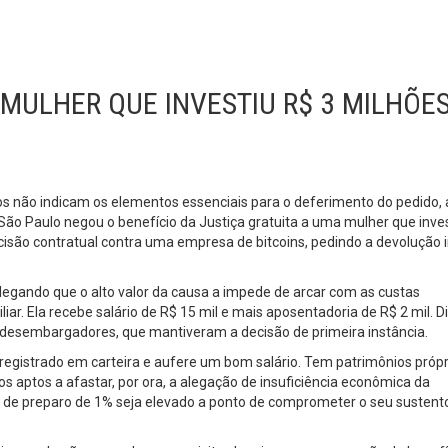
 MULHER QUE INVESTIU R$ 3 MILHÕE
 não indicam os elementos essenciais para o deferimento do pedido, 
 São Paulo negou o benefício da Justiça gratuita a uma mulher que inve
isão contratual contra uma empresa de bitcoins, pedindo a devolução i
alegando que o alto valor da causa a impede de arcar com as custas
iar. Ela recebe salário de R$ 15 mil e mais aposentadoria de R$ 2 mil. D
s desembargadores, que mantiveram a decisão de primeira instância.
gistrado em carteira e aufere um bom salário. Tem patrimônios própr
s aptos a afastar, por ora, a alegação de insuficiência econômica da
as de preparo de 1% seja elevado a ponto de comprometer o seu sustento
.