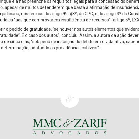
r que ela não preenche os requisitos legais para a concessão do benefí
io, apesar de muitos defenderem que basta a afirmação de insuficiênci
 judiciária, nos termos do artigo 99, §3º, do CPC, e do artigo 3º da Cons
jurídica “aos que comprovarem insuficiência de recursos” (artigo 5º, LXX
eferir o pedido de gratuidade, “se houver nos autos elementos que evide
atuidade”. É o caso dos autos”, concluiu. Assim, a autora da ação deve
 de cinco dias, “sob pena de inscrição do débito em dívida ativa, cabe
determinação, adotando as providências cabíveis”.