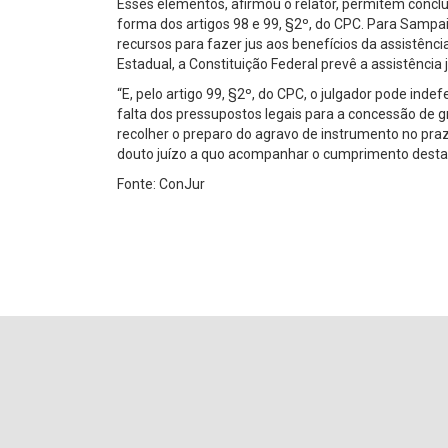
Esses elementos, afirmou o relator, permitem conclui
forma dos artigos 98 e 99, §2º, do CPC. Para Sampa
recursos para fazer jus aos benefícios da assistência
Estadual, a Constituição Federal prevê a assistência 
“E, pelo artigo 99, §2º, do CPC, o julgador pode ind
falta dos pressupostos legais para a concessão de gr
recolher o preparo do agravo de instrumento no prazo
douto juízo a quo acompanhar o cumprimento desta 
Fonte: ConJur