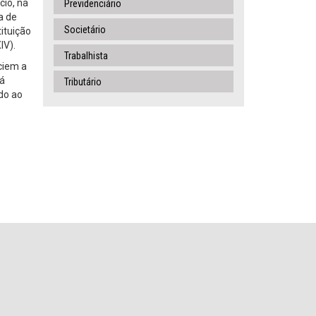
cio, na
Previdenciário
a de
Societário
tituição
IV).
Trabalhista
nciem a
rá
Tributário
ndo ao