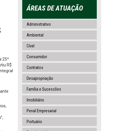
ÁREAS DE ATUAÇÃO
Administrativo
S
Ambiental
Cível
Consumidor
a 25ª
stiu R$
Contratos
ntegral
Desapropriação
Família e Sucessões
iante
Imobiliário
ios,
Penal Empresarial
”,
Portuário