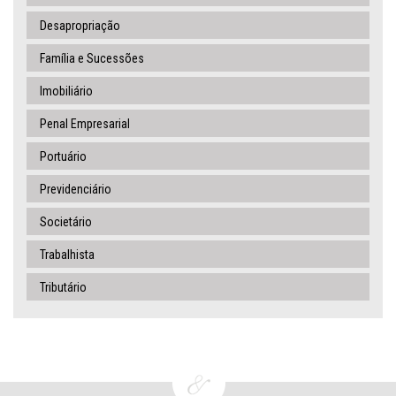
Desapropriação
Família e Sucessões
Imobiliário
Penal Empresarial
Portuário
Previdenciário
Societário
Trabalhista
Tributário