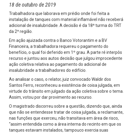
18 de outubro de 2019
Trabalhadora que laborava em prédio onde foi feita a
instalação de tanques com material inflamável não receberá
adicional de insalubridade. A decisão é da 18ª turma do TRT
da 2ª região.
Em ação ajuizada contra o Banco Votorantim e a BV
Financeira, a trabalhadora requereu o pagamento do
benefício, o qual foi deferido em 1º grau. A parte ré interpôs
recurso e juntou aos autos decisão que julgou improcedente
ação coletiva relativa ao pagamento do adicional de
insalubridade a trabalhadores do edifício.
Ao analisar o caso, o relator, juiz convocado Waldir dos
Santos Ferro, reconheceu a existência de coisa julgada, em
virtude do trânsito em julgado da ação coletiva sobre o tema.
Assim, votou por dar provimento ao recurso.
O magistrado discorreu sobre a questão, dizendo que, ainda
que não se entendesse tratar de coisa julgada, a reclamante,
nas funções que exerceu, não transitava em área de risco,
“assim entendida como a área interna do recinto em que os
tanques estavam instalados, tampouco exercia suas