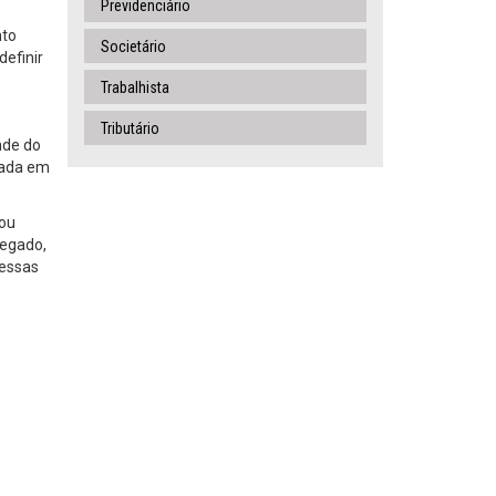
Previdenciário
nto
Societário
definir
Trabalhista
Tributário
nde do
zada em
 ou
regado,
Nessas