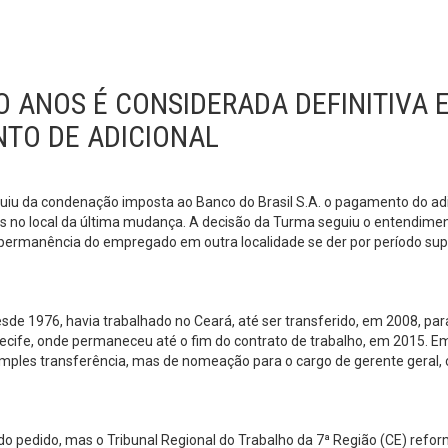
 ANOS É CONSIDERADA DEFINITIVA 
TO DE ADICIONAL
luiu da condenação imposta ao Banco do Brasil S.A. o pagamento do adi
os no local da última mudança. A decisão da Turma seguiu o entendime
a permanência do empregado em outra localidade se der por período sup
esde 1976, havia trabalhado no Ceará, até ser transferido, em 2008, par
 Recife, onde permaneceu até o fim do contrato de trabalho, em 2015. E
mples transferência, mas de nomeação para o cargo de gerente geral, 
 do pedido, mas o Tribunal Regional do Trabalho da 7ª Região (CE) refo