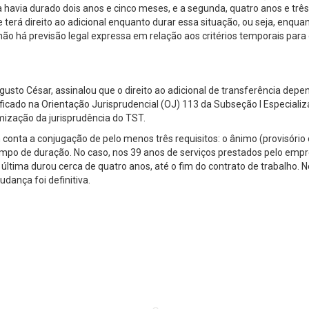
a havia durado dois anos e cinco meses, e a segunda, quatro anos e três
erá direito ao adicional enquanto durar essa situação, ou seja, enqua
 não há previsão legal expressa em relação aos critérios temporais para 
ugusto César, assinalou que o direito ao adicional de transferência depe
ificado na Orientação Jurisprudencial (OJ) 113 da Subseção I Especiali
rmização da jurisprudência do TST.
conta a conjugação de pelo menos três requisitos: o ânimo (provisório
 tempo de duração. No caso, nos 39 anos de serviços prestados pelo emp
ltima durou cerca de quatro anos, até o fim do contrato de trabalho. 
dança foi definitiva.