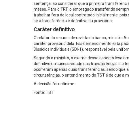
sentença, ao considerar que a primeira transferênci
meses. Para o TRT, o empregado transferido sempre t
trabalhar fora do local contratado inicialmente, pois
se a transferência é definitiva ou provisória.
Caráter definitivo
O relator do recurso de revista do banco, ministro A
caráter provisório dela. Esse entendimento está pac
Dissídios Individuais (SDI-1), responsável pela unifo
Segundo o ministro, o exame desse aspecto leva em 
definitivo), a sucessividade das transferências e o
ocorreram apenas duas transferências, sendo que a ú
circunstâncias, o entendimento do TST é de que a mu
A decisão foi unânime.
Fonte: TST