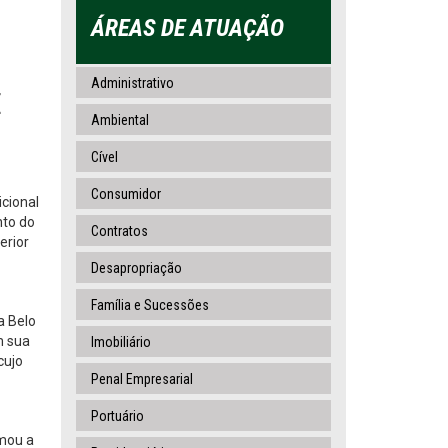
ÁREAS DE ATUAÇÃO
Administrativo
E
Ambiental
Cível
Consumidor
cional
nto do
Contratos
erior
Desapropriação
Família e Sucessões
a Belo
m sua
Imobiliário
cujo
Penal Empresarial
Portuário
rmou a