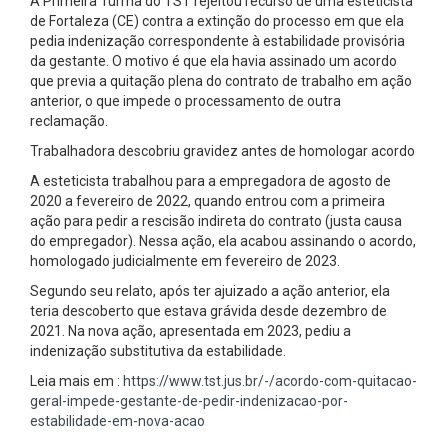
A Primeira Turma do TST rejeitou recurso de uma esteticista
de Fortaleza (CE) contra a extinção do processo em que ela
pedia indenização correspondente à estabilidade provisória
da gestante. O motivo é que ela havia assinado um acordo
que previa a quitação plena do contrato de trabalho em ação
anterior, o que impede o processamento de outra
reclamação.
Trabalhadora descobriu gravidez antes de homologar acordo
A esteticista trabalhou para a empregadora de agosto de
2020 a fevereiro de 2022, quando entrou com a primeira
ação para pedir a rescisão indireta do contrato (justa causa
do empregador). Nessa ação, ela acabou assinando o acordo,
homologado judicialmente em fevereiro de 2023.
Segundo seu relato, após ter ajuizado a ação anterior, ela
teria descoberto que estava grávida desde dezembro de
2021. Na nova ação, apresentada em 2023, pediu a
indenização substitutiva da estabilidade.
Leia mais em :
https://www.tst.jus.br/-/acordo-com-quitacao-
geral-impede-gestante-de-pedir-indenizacao-por-
estabilidade-em-nova-acao