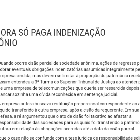
SORA SÓ PAGA INDENIZAÇÃO
ÔNIO
uando ocorre cisão parcial de sociedade anônima, ações de regresso
obrar eventuais obrigações indenizatórias assumidas integralmente pe
mpresa cindida, mas devem se limitar à proporção do patrimônio receb
ssim entendeu a 3ª Turma do Superior Tribunal de Justiça ao atender 
e uma empresa de telecomunicações que queria ser ressarcida depois
ancar sozinha uma dívida reconhecida em sentença judicial.
 empresa autora buscava restituição proporcional correspondente ao 
íquido transferido à outra empresa, após a cisão da requerente. Em sua
efesa, a ré argumentou que o ato de cisão foi taxativo ao afastar a
esponsabilidade das sociedades para as quais foi transferido o patrimô
utora em relação às obrigações ocorridas até a data da cisão parcial.
 que o caso não se confunde com a tese jurídica de responsabilidade sol