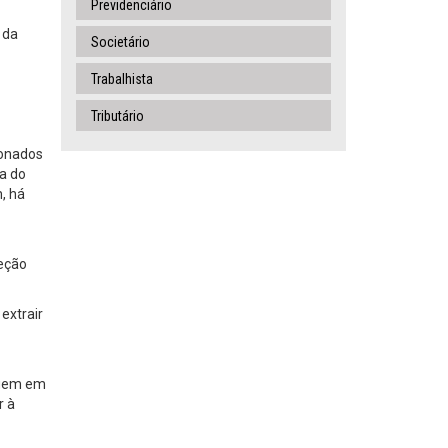
Previdenciário
 da
Societário
Trabalhista
Tributário
ionados
la do
, há
teção
 extrair
rigem em
r à