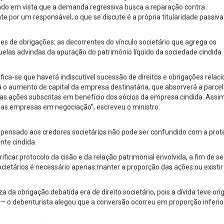
ndo em vista que a demanda regressiva busca a reparação contra
por um responsável, o que se discute é a própria titularidade passiva
ses de obrigações: as decorrentes do vínculo societário que agrega os
quelas advindas da apuração do patrimônio líquido da sociedade cindida
ifica-se que haverá indiscutível sucessão de direitos e obrigações relac
rá o aumento de capital da empresa destinatária, que absorverá a parce
o das ações subscritas em benefício dos sócios da empresa cindida. Assim
as empresas em negociação”, escreveu o ministro.
spensado aos credores societários não pode ser confundido com a pro
nte cindida.
ificar protocolo da cisão e da relação patrimonial envolvida, a fim de se
ocietários é necessário apenas manter a proporção das ações ou existir
a da obrigação debatida era de direito societário, pois a dívida teve o
 — o debenturista alegou que a conversão ocorreu em proporção inferio