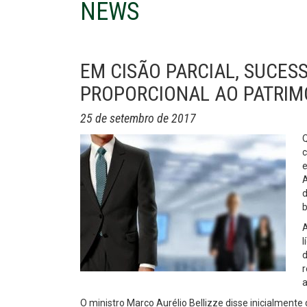
NEWS
EM CISÃO PARCIAL, SUCES
PROPORCIONAL AO PATRIM
25 de setembro de 2017
Q
c
e
A
d
b
A
l
d
r
a
O ministro Marco Aurélio Bellizze disse inicialmente