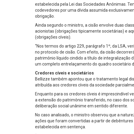
estabelecida pela Lei das Sociedades Anônimas. Te
codevedores por uma dívida assumida exclusivamente 
obrigação.
Ainda segundo o ministro, a cisão envolve duas clas
acionistas (obrigações tipicamente societárias) e a
(obrigações cíveis).
“Nos termos do artigo 229, parágrafo 1º, da LSA, ver
no protocolo de cisão. Com efeito, da cisão decorre
patrimônio líquido cindido a título de integralizaçã
um completo entrelaçamento do quadro societário d
Credores cíveis e societários
Bellizze também apontou que o tratamento legal di
atribuída aos credores cíveis da sociedade parcialme
Enquanto para os credores cíveis é imprescindível ver
a extensão do patrimônio transferido, no caso dos s
deliberação social unânime em sentido diferente.
No caso analisado, o ministro observou que a naturez
ações que foram convertidas a partir de debêntures
estabelecida em sentença.