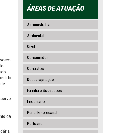
ÁREAS DE ATUAÇÃO
Administrativo
Ambiental
Cível
Consumidor
 podem
la
Contratos
ido.
pedido
Desapropriação
 de
Família e Sucessões
acervo
Imobiliário
Penal Empresarial
nio da
Portuário
idária